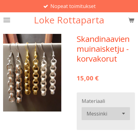
Nopeat toimitukset
Siirry
pääsisältöön
Loke Rottaparta
Skandinaavien
muinaisketju -
korvakorut
15,00 €
Materiaali